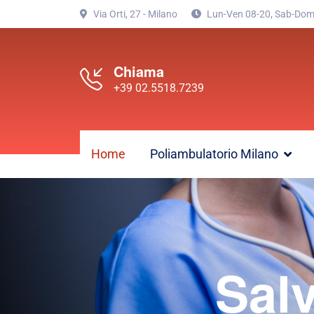
Via Orti, 27 - Milano
Lun-Ven 08-20, Sab-Dom
Chiama
+39 02.5518.7239
Home
Poliambulatorio Milano
Sal