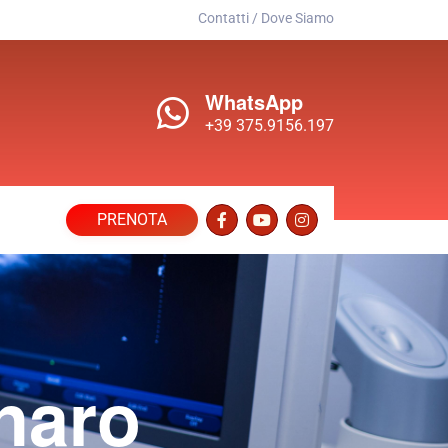
Contatti / Dove Siamo
WhatsApp
+39 375.9156.197
PRENOTA
naro